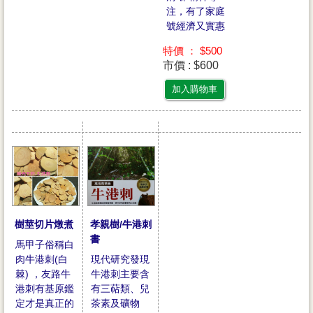
注，有了家庭
號經濟又實惠
特價 ： $500
市價 : $600
加入購物車
孝親樹/牛港刺
樹莖切片燉煮
書
馬甲子俗稱白
現代研究發現
肉牛港刺(白
牛港刺主要含
棘) ，友路牛
有三萜類、兒
港刺有基原鑑
茶素及礦物
定才是真正的