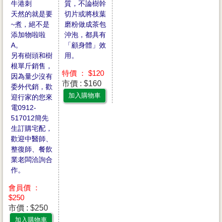
質，不論樹幹
牛港刺
切片或將枝葉
天然的就是要
磨粉做成茶包
~煮，絕不是
沖泡，都具有
添加物啦啦
「顧身體」效
A。
用。
另有樹頭和樹
根單斤銷售，
特價 ： $120
因為量少沒有
市價 : $160
委外代銷，歡
加入購物車
迎行家的您來
電0912-
517012簡先
生訂購宅配，
歡迎中醫師、
整復師、餐飲
業老闆洽詢合
作。
會員價 ：
$250
市價 : $250
加入購物車