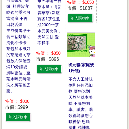
可當茶水. 藥
每天準備一日
特價 ： $1650
燉. 料理皆宜
茶水量：將新
市價 : $1887
吃鍋的季節可
青草茶+新燉
加入購物車
當湯底 不再
寶各1茶包煮
口乾舌燥
成2000cc茶
主成份馬甲子
水完美比例，
含三萜類幫助
天然回甘 愛
消化不卡卡
不釋手
茶包加水煮好
特價 ： $850
的茶湯連同茶
市價 : $896
包放入保溫壺
御元糖(家庭號
燜10分鐘後
加入購物車
1斤裝)
風味更佳，至
茶水喝完時清
不含人工甘味
洗才將茶包丟
劑和任何添加
棄。
物 讓您吃到
天然的草本美
特價 ： $900
味 不論您開
市價 : $999
車、讀書、唱
歌都能讓您心
加入購物車
曠神怡 思緒
清晰 精神專