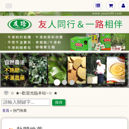
>
☆ ★~歡迎光臨本站~☆ ★
☆ ★~歡迎您到留言版給我們加油打氣~☆ ★
搜尋
首頁
» 熱門推薦