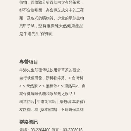
植物，經檢驗分析得知內含有兒茶素，
卻不含咖啡因，亦含樟芝成分中的三萜
類，及各式的礦物質、少量的環肽生物
堅持推廣純天然健康產品
馬甲子碱，
是牛港先生的初衷。
專營項目
牛港先生顛覆傳統飲用青草茶的觀念…
自行栽種研發 , 原料看得見。
< 台灣料
> < 天然素 > < 無糖飲> < 溫熱喝>。
自
我保健遠離含糖和添加劑之飲品！
樹莖
切片
│
牛港刺書籍｜
茶包
(本草燉補)
友路御元糖 (草本喉糖)
｜
不鏽鋼保溫杯
聯絡資訊
電話：03-2204400 傳真：03-2208016