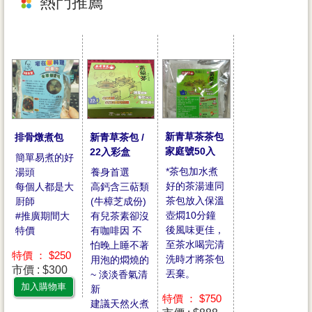
熱門推薦
新青草茶茶包
新青草茶包 /
排骨燉煮包
家庭號50入
22入彩盒
簡單易煮的好
*茶包加水煮
養身首選
湯頭
好的茶湯連同
高鈣含三萜類
每個人都是大
茶包放入保溫
(牛樟芝成份)
㕑師
壺燜10分鐘
有兒茶素卻沒
#推廣期間大
後風味更佳，
有咖啡因 不
特價
至茶水喝完清
怕晚上睡不著
特價 ： $250
洗時才將茶包
用泡的燜燒的
市價 : $300
丟棄。
~ 淡淡香氣清
加入購物車
新
特價 ： $750
建議天然火煮