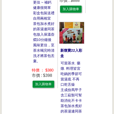
市價 : $888
更佳 ~ 補鈣
健康很簡單
加入購物車
彩盒包裝送禮
自用兩相宜
茶包加水煮好
的茶湯連同茶
包放入保溫壺
燜10分鐘後
風味更佳，至
茶水喝完時清
新燉寶22入彩
洗才將茶包丟
盒
棄。
可當茶水. 藥
燉. 料理皆宜
特價 ： $380
吃鍋的季節可
市價 : $398
當湯底 不再
加入購物車
口乾舌燥
主成份馬甲子
含三萜類可幫
助消化不卡卡
茶包加水煮好
的茶湯連同茶