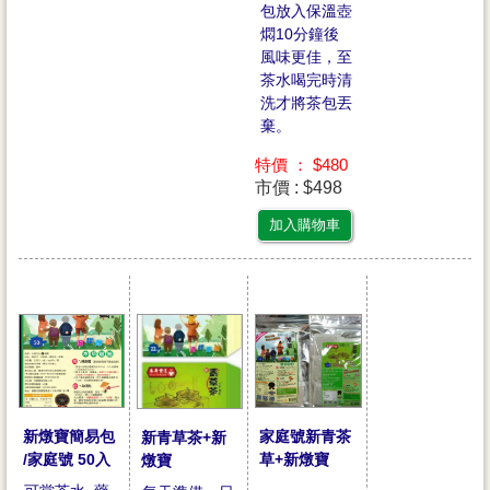
包放入保溫壺
燜10分鐘後
風味更佳，至
茶水喝完時清
洗才將茶包丟
棄。
特價 ： $480
市價 : $498
加入購物車
家庭號新青茶
新燉寶簡易包
新青草茶+新
草+新燉寶
/家庭號 50入
燉寶