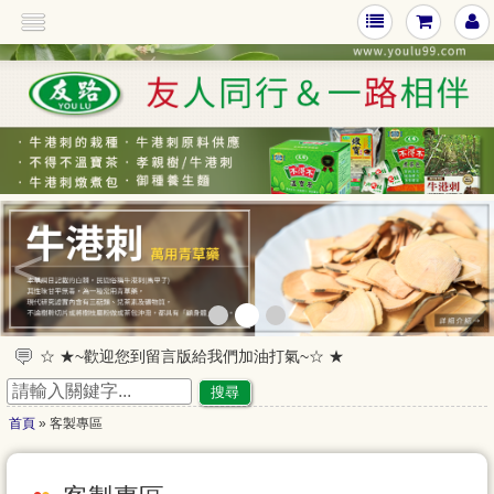
<
>
☆ ★~歡迎您到留言版給我們加油打氣~☆ ★
☆ ★~歡迎光臨本站~☆ ★
搜尋
首頁
» 客製專區