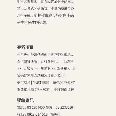
卻不含咖啡因，亦含樟芝成分中的三萜
類，及各式的礦物質、少量的環肽生物
堅持推廣純天然健康產品
馬甲子碱，
是牛港先生的初衷。
專營項目
牛港先生顛覆傳統飲用青草茶的觀念…
自行栽種研發 , 原料看得見。
< 台灣料
> < 天然素 > < 無糖飲> < 溫熱喝>。
自
我保健遠離含糖和添加劑之飲品！
樹莖
切片
│
牛港刺書籍｜
茶包
(本草燉補)
友路御元糖 (草本喉糖)
｜
不鏽鋼保溫杯
聯絡資訊
電話：03-2204400 傳真：03-2208016
行動：0912-517-012 簡先生