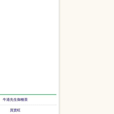
牛港先生御種茶
買賣旺