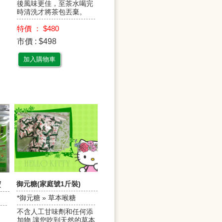
後風味更佳，至茶水喝完
時清洗才將茶包丟棄。
特價 ： $480
市價 : $498
加入購物車
御元糖(家庭號1斤裝)
寶
*御元糖 » 草本喉糖
不含人工甘味劑和任何添
加物 讓您吃到天然的草本