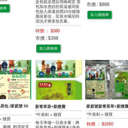
盒包裝送禮自用兩相宜 茶
市價 : $888
包加水煮好的茶湯連同茶
物車
包放入保溫壺燜10分鐘後
加入購物車
風味更佳，至茶水喝完時
清洗才將茶包丟棄。
特價 ： $380
市價 : $398
加入購物車
包 /家庭號 50
家庭號新青茶草+新燉
新青草茶+新燉寶
*牛港刺 » 燉寶
*牛港刺 » 燉寶
» 燉寶
每天準備一日茶水量：將
特價 ： $1650
. 藥燉. 料理皆宜
新青草茶+新燉寶各1茶包