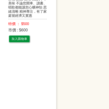
美味 不論您開車、讀書、
唱歌都能讓您心曠神怡 思
緒清晰 精神專注，有了家
庭號經濟又實惠
特價 ： $500
市價 : $600
加入購物車