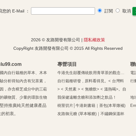
您的 E-Mail ：
訂閱
取消
2026 © 友路開發有限公司 |
隱私權政策
CopyRight 友路開發有限公司 © 2015 All Rights Reserved
lu99.com
專營項目
聯
國內自行栽種的草本、木
本
牛港先生顛覆傳統飲用青草茶的觀念…
電話
驗分析得知內含有兒茶素，
自行栽種研發 , 原料看得見。
< 台灣料
行動
因，亦含樟芝成分中的三萜
> < 天然素 > < 無糖飲> < 溫熱喝>。
自
0
的礦物質、少量的環肽生物
我保健遠離含糖和添加劑之飲品！
地
堅持推廣純天然健康產品
樹莖
切片
│
牛港刺書籍｜
茶包
(本草燉補)
Em
生的初衷。
友路御元糖 (草本喉糖)
｜
不鏽鋼保溫杯