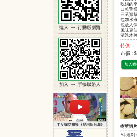
吃鍋的季
口乾舌燥
三萜類幫
包加水
包放入保
風味更
清洗才
特價 ： 
市價 : $
加入購
樹莖切
*牛港刺 