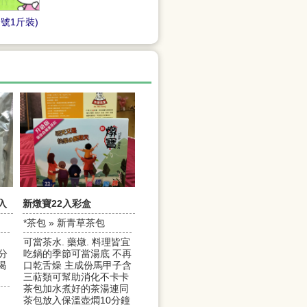
號1斤裝)
入
新燉寶22入彩盒
*茶包 » 新青草茶包
可當茶水. 藥燉. 料理皆宜
分
吃鍋的季節可當湯底 不再
喝
口乾舌燥 主成份馬甲子含
。
三萜類可幫助消化不卡卡
茶包加水煮好的茶湯連同
茶包放入保溫壺燜10分鐘