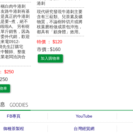
港刺
俗稱白肉牛港刺
 ，友路牛港刺有基
現代研究發現牛港刺主要
才是真正的牛港刺
含有三萜類、兒茶素及礦
是要~煮，絕不
物質，不論樹幹切片或將
啦啦A。 另有樹
枝葉磨粉做成茶包沖泡，
根單斤銷售，因為
都具有「顧身體」效用。
有委外代銷，歡迎
特價 ： $120
來電0912-
12簡先生訂購宅
市價 : $160
迎中醫師、整復
飲業老闆洽詢合
加入購物車
 $250
250
物車
FB專頁
YouTube
御種茶製程
台灣經貿網