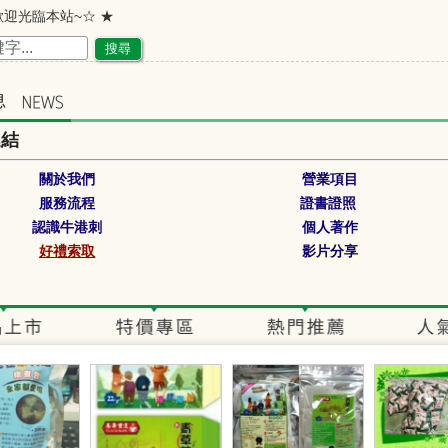
歡迎光臨本站~☆ ★
~歡迎您到留言版給我們加油打氣~☆ ★
搜尋
連結
關於我們
營業項目
服務流程
證書證照 
認識牛港刺
個人著作
影片分享