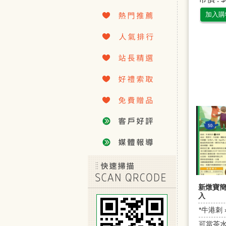
加入購
新燉寶簡易
入
*牛港刺 
可當茶水