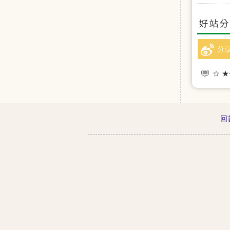
☆ 
☆ 
回