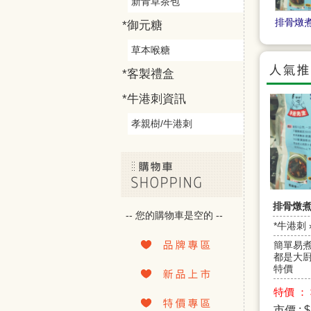
新青草茶包
排骨燉
*御元糖
草本喉糖
*客製禮盒
*牛港刺資訊
孝親樹/牛港刺
排骨燉
-- 您的購物車是空的 --
*牛港刺 
簡單易煮
都是大㕑
特價
特價 ： 
市價 : $