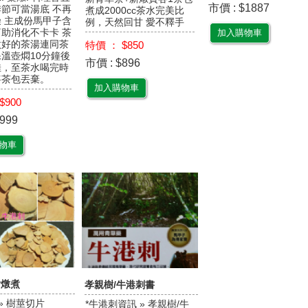
市價 : $1887
節可當湯底 不再
煮成2000cc茶水完美比
 主成份馬甲子含
例，天然回甘 愛不釋手
助消化不卡卡 茶
加入購物車
煮好的茶湯連同茶
特價 ： $850
溫壺燜10分鐘後
市價 : $896
佳，至茶水喝完時
將茶包丟棄。
加入購物車
$900
999
物車
片燉煮
孝親樹/牛港刺書
» 樹莖切片
*牛港刺資訊 » 孝親樹/牛