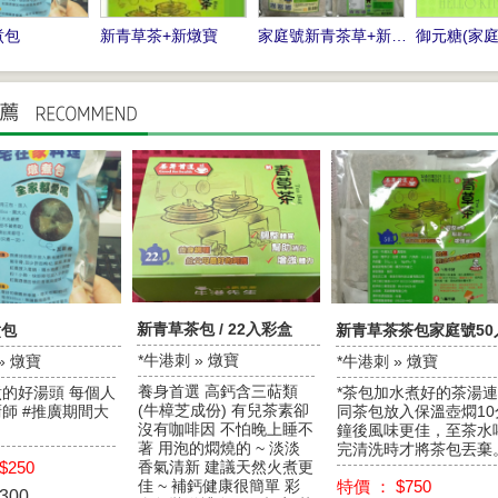
煮包
新青草茶+新燉寶
家庭號新青茶草+新燉寶
御元糖(家庭
新青草茶包 / 22入彩盒
煮包
新青草茶茶包家庭號50
*牛港刺 » 燉寶
» 燉寶
*牛港刺 » 燉寶
養身首選 高鈣含三萜類
的好湯頭 每個人
*茶包加水煮好的茶湯連
(牛樟芝成份) 有兒茶素卻
師 #推廣期間大
同茶包放入保溫壺燜10
沒有咖啡因 不怕晚上睡不
鐘後風味更佳，至茶水
著 用泡的燜燒的 ~ 淡淡
完清洗時才將茶包丟棄
$250
香氣清新 建議天然火煮更
特價 ： $750
佳 ~ 補鈣健康很簡單 彩
300