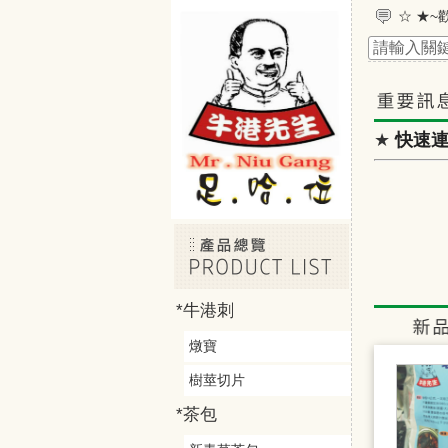
☆ ★~
☆ ★
★
快速
*牛港刺
燉寶
樹莖切片
*茶包