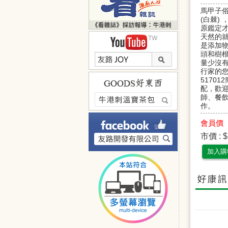
馬甲子
(白棘)
原鑑定
天然的就
是添加物
頭和樹
量少沒
行家的您
5170
配，歡
師、餐
作。
會員價 ：
市價 : $
加入購