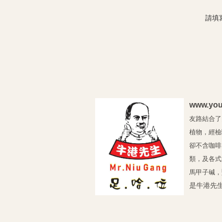
請填寫
www.you
友路結合了
植物，經檢
卻不含咖啡
類，及各式
馬甲子碱，
是牛港先